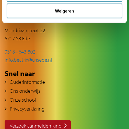
Weigeren
Contact
Mondriaanstraat 22
6717 SB Ede
0318 - 643 802
info.beatrix@cnsede.nl
Snel naar
Ouderinformatie
Ons onderwijs
Onze school
Privacyverklaring
Verzoek aanmelden kind