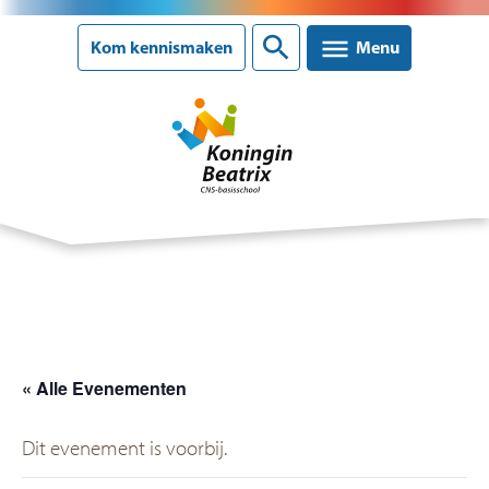
Sluiten
Kom kennismaken
Menu
Onze school
Ons onderwijs
Ouderinformatie
« Alle Evenementen
Nieuws
Dit evenement is voorbij.
Agenda