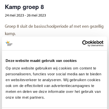
Veelgestelde vragen
Kamp groep 8
Contact
24 mei 2023
-
26 mei 2023
Groep 8 sluit de basisschoolperiode af met een gezellig
kamp.
GEGEVENS
Begin:
Deze website maakt gebruik van cookies
24 mei 2023
Op onze website gebruiken wij cookies om content te
Einde:
personaliseren, functies voor social media aan te bieden
en websiteverkeer te analyseren. Wij gebruiken cookies
26 mei 2023
ook om de effectiviteit van advertentiecampagnes te
meten en delen we deze informatie over het gebruik van
Hemelvaart
Tweede Pinksterdag
onze site met partners.