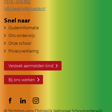
0318 - 643 802
info.beatrix@cnsede.nl
Snel naar
Ouderinformatie
Ons onderwijs
Onze school
Privacyverklaring
Verzoek aanmelden kind
Bij ons werken
© Stichting voor Christelijk Nationaal Schoolonderwijs