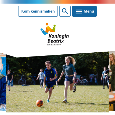
Sluiten
Kom kennismaken
Menu
Onze school
Ons onderwijs
Ouderinformatie
Nieuws
Agenda