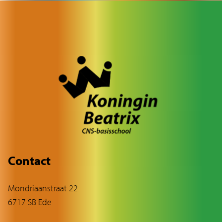
Contact
Mondriaanstraat 22
6717 SB Ede