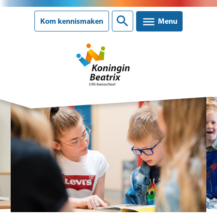
Sluiten
Kom kennismaken
Menu
Onze school
Ons onderwijs
Ouderinformatie
Nieuws
Agenda