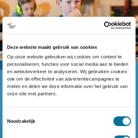
Deze website maakt gebruik van cookies
Op onze website gebruiken wij cookies om content te
personaliseren, functies voor social media aan te bieden
en websiteverkeer te analyseren. Wij gebruiken cookies
Passend onderwijs
ook om de effectiviteit van advertentiecampagnes te
De Koningin Beatrix staat voor inclusief onderwijs. Onze
meten en delen we deze informatie over het gebruik van
werkwijze is afgestemd op wat uw kind nodig heeft om
onze site met partners.
te leren. Daarvoor zijn ook duidelijke afspraken nodig.
Zo is het onderwijs op de Koningin Beatrix voorspelbaar
Toestemmingsselectie
en de school een veilige omgeving voor ieder kind.
Noodzakelijk
Lees meer