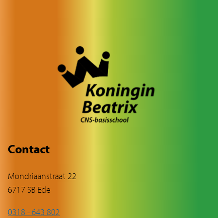
Contact
Mondriaanstraat 22
6717 SB Ede
0318 - 643 802