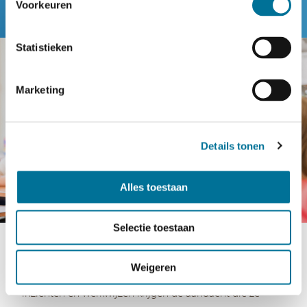
Voorkeuren
Statistieken
Marketing
Details tonen
Alles toestaan
Selectie toestaan
Schoolontwikkeling
Weigeren
De Beatrix is altijd in ontwikkeling. Nieuwe opvattingen,
inzichten en werkwijzen krijgen de aandacht die ze