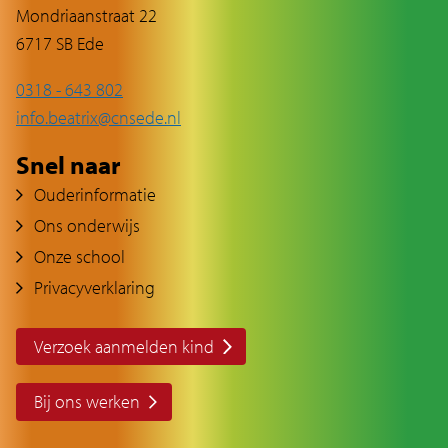
Mondriaanstraat 22
6717 SB Ede
0318 - 643 802
info.beatrix@cnsede.nl
Snel naar
Ouderinformatie
Ons onderwijs
Onze school
Privacyverklaring
Verzoek aanmelden kind
Bij ons werken