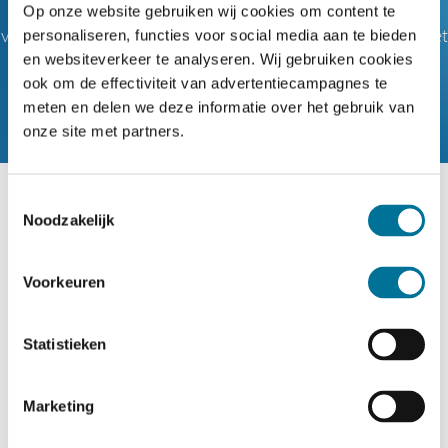
Lees de verhalen van onze medewerkers waarin zij
Op onze website gebruiken wij cookies om content te
vertellen hoe het is om bij CNS Ede te werken en hoe zij het
personaliseren, functies voor social media aan te bieden
en websiteverkeer te analyseren. Wij gebruiken cookies
verschil maken voor de leerlingen.
ook om de effectiviteit van advertentiecampagnes te
meten en delen we deze informatie over het gebruik van
onze site met partners.
Toestemmingsselectie
Noodzakelijk
Voorkeuren
Statistieken
Marketing
26-08-2024