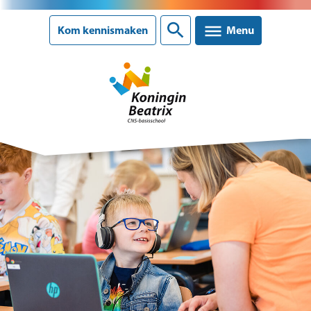
Sluiten
Kom kennismaken
Menu
Onze school
Ons onderwijs
Ouderinformatie
Nieuws
Agenda