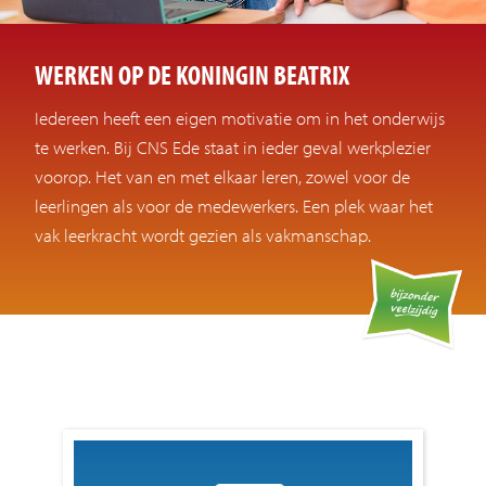
Veelgestelde vragen
Contact
WERKEN OP DE KONINGIN BEATRIX
Iedereen heeft een eigen motivatie om in het onderwijs
te werken. Bij CNS Ede staat in ieder geval werkplezier
voorop. Het van en met elkaar leren, zowel voor de
leerlingen als voor de medewerkers. Een plek waar het
vak leerkracht wordt gezien als vakmanschap.