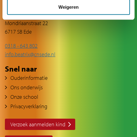
Contact
Weigeren
Mondriaanstraat 22
6717 SB Ede
0318 - 643 802
info.beatrix@cnsede.nl
Snel naar
Ouderinformatie
Ons onderwijs
Onze school
Privacyverklaring
Verzoek aanmelden kind