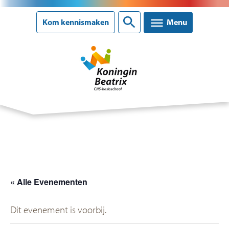
Sluiten
Kom kennismaken
Menu
Onze school
Ons onderwijs
Ouderinformatie
« Alle Evenementen
Nieuws
Dit evenement is voorbij.
Agenda