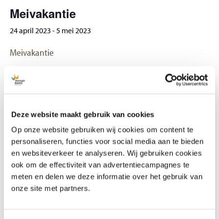
Veelgestelde vragen
Meivakantie
Contact
24 april 2023
-
5 mei 2023
Meivakantie
GEGEVENS
Begin:
Deze website maakt gebruik van cookies
24 april 2023
Op onze website gebruiken wij cookies om content te
Einde:
personaliseren, functies voor social media aan te bieden
5 mei 2023
en websiteverkeer te analyseren. Wij gebruiken cookies
ook om de effectiviteit van advertentiecampagnes te
meten en delen we deze informatie over het gebruik van
Koningsspelen
Schoolreis groep 4 t/m 7
onze site met partners.