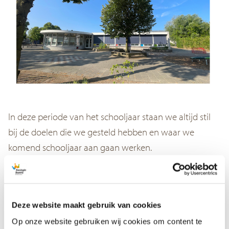
In deze periode van het schooljaar staan we altijd stil
bij de doelen die we gesteld hebben en waar we
komend schooljaar aan gaan werken.
Daarnaast hebben we ook een aantal ‘verplichte’
documenten die we moeten aanleveren bij de
onderwijsinspectie. Denk hierbij aan onze schoolgids of
Deze website maakt gebruik van cookies
het ondersteuningsplan. De schoolgids heeft altijd
Op onze website gebruiken wij cookies om content te
instemming van de ouders van de MR nodig.