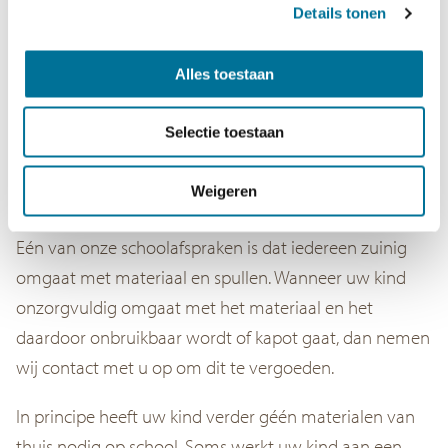
Details tonen
schaffen (23-rings), voor tabbladen zorgt de school.
Uw kind mag vanaf groep 6 een agenda meenemen,
Alles toestaan
dit is niet verplicht.
Wilt u wel een agenda aanschaffen voor uw kind in
Selectie toestaan
groep 7 en/of 8?
Zijn deze kosten voor u niet mogelijk? Neemt u dan
Weigeren
contact op met de directeur van de school.
Eén van onze schoolafspraken is dat iedereen zuinig
omgaat met materiaal en spullen. Wanneer uw kind
onzorgvuldig omgaat met het materiaal en het
daardoor onbruikbaar wordt of kapot gaat, dan nemen
wij contact met u op om dit te vergoeden.
In principe heeft uw kind verder géén materialen van
thuis nodig op school. Soms werkt uw kind aan een