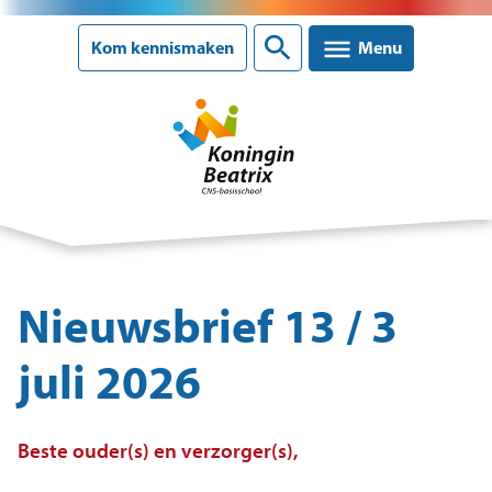
Sluiten
Kom kennismaken
Menu
Onze school
Ons onderwijs
Nieuwsbrief 13 / 3
Ouderinformatie
juli 2026
Nieuws
Beste ouder(s) en verzorger(s),
Agenda