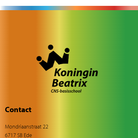
Contact
Mondriaanstraat 22
6717 SB Ede